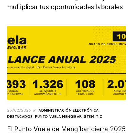
multiplicar tus oportunidades laborales
Posted
23/02/2026
in
,
ADMINISTRACIÓN ELECTRÓNICA
on
,
,
,
DESTACADOS
PUNTO VUELA MENGÍBAR
STEM
TIC
El Punto Vuela de Mengíbar cierra 2025