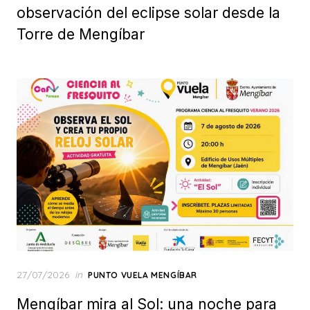
observación del eclipse solar desde la
Torre de Mengíbar
Posted
27/07/2026
in
PUNTO VUELA MENGÍBAR
on
Mengíbar mira al Sol: una noche para