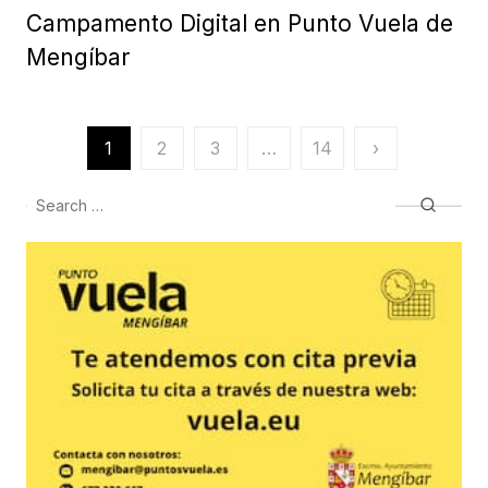
Campamento Digital en Punto Vuela de
Mengíbar
Paginación
1
2
3
…
14
›
de
Search
Searc
entradas
for: