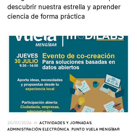
descubrir nuestra estrella y aprender
ciencia de forma práctica
Posted
20/07/2026
in
,
ACTIVIDADES Y JORNADAS
on
,
ADMINISTRACIÓN ELECTRÓNICA
PUNTO VUELA MENGÍBAR