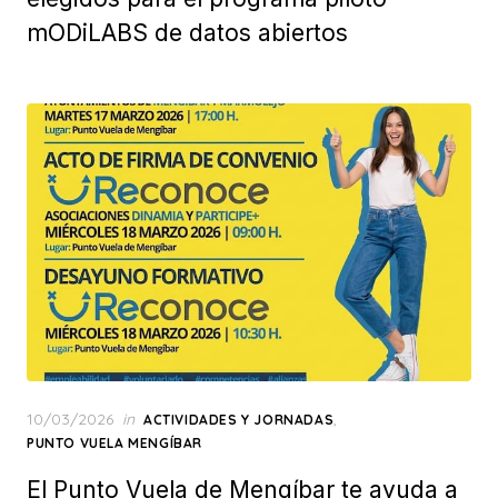
mODiLABS de datos abiertos
Posted
10/03/2026
in
,
ACTIVIDADES Y JORNADAS
on
PUNTO VUELA MENGÍBAR
El Punto Vuela de Mengíbar te ayuda a