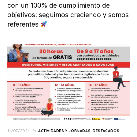
con un 100% de cumplimiento de
objetivos: seguimos creciendo y somos
referentes
Posted
11/07/2024
in
,
ACTIVIDADES Y JORNADAS
DESTACADOS
on