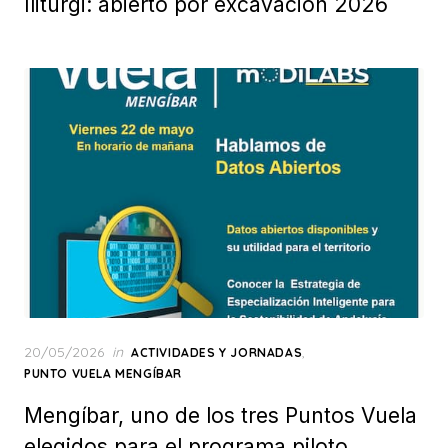
Iliturgi: abierto por excavación 2026
Posted
20/05/2026
in
,
ACTIVIDADES Y JORNADAS
on
PUNTO VUELA MENGÍBAR
Mengíbar, uno de los tres Puntos Vuela
elegidos para el programa piloto