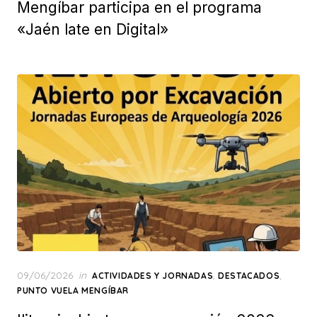
Mengíbar participa en el programa
«Jaén late en Digital»
Posted
09/06/2026
in
,
,
ACTIVIDADES Y JORNADAS
DESTACADOS
on
PUNTO VUELA MENGÍBAR