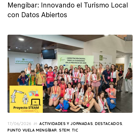
Mengíbar: Innovando el Turismo Local
con Datos Abiertos
Posted
17/06/2026
in
,
,
ACTIVIDADES Y JORNADAS
DESTACADOS
on
,
,
PUNTO VUELA MENGÍBAR
STEM
TIC