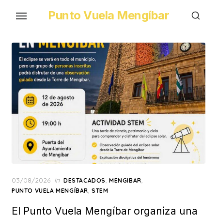
Skip
Punto Vuela Mengíbar
to
the
content
Posted
03/08/2026
in
,
,
DESTACADOS
MENGIBAR
on
,
PUNTO VUELA MENGÍBAR
STEM
El Punto Vuela Mengíbar organiza una