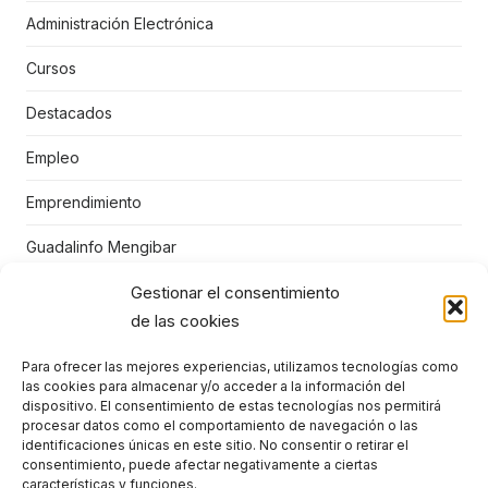
Administración Electrónica
Cursos
Destacados
Empleo
Emprendimiento
Guadalinfo Mengibar
Gestionar el consentimiento
Juegos educativos
de las cookies
Mengibar
Para ofrecer las mejores experiencias, utilizamos tecnologías como
Niños
las cookies para almacenar y/o acceder a la información del
dispositivo. El consentimiento de estas tecnologías nos permitirá
Punto Vuela Mengíbar
procesar datos como el comportamiento de navegación o las
identificaciones únicas en este sitio. No consentir o retirar el
consentimiento, puede afectar negativamente a ciertas
STEM
características y funciones.