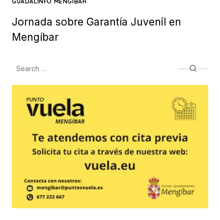
on
GUADALINFO MENGIBAR
Jornada sobre Garantía Juvenil en
Mengíbar
Search
Searc
for: