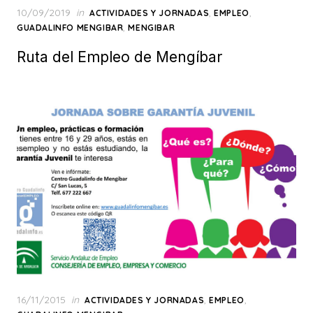
Posted
10/09/2019
in
,
,
ACTIVIDADES Y JORNADAS
EMPLEO
on
,
GUADALINFO MENGIBAR
MENGIBAR
Ruta del Empleo de Mengíbar
Posted
16/11/2015
in
,
,
ACTIVIDADES Y JORNADAS
EMPLEO