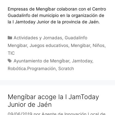
Empresas de Mengíbar colaboran con el Centro
Guadalinfo del municipio en la organización de
la I Jamtoday Junior de la provincia de Jaén.
Categorías
Actividades y Jornadas
,
Guadalinfo
Mengibar
,
Juegos educativos
,
Mengibar
,
Niños
,
TIC
Etiquetas
Ayuntamiento de Mengíbar
,
Jamtoday
,
Robótica.Programación
,
Scratch
Mengíbar acoge la I JamToday
Junior de Jaén
09/06/2019
por
Agente de Innovación Local de