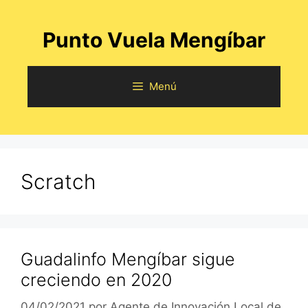
Saltar
al
Punto Vuela Mengíbar
contenido
Menú
Scratch
Guadalinfo Mengíbar sigue
creciendo en 2020
04/02/2021
por
Agente de Innovación Local de