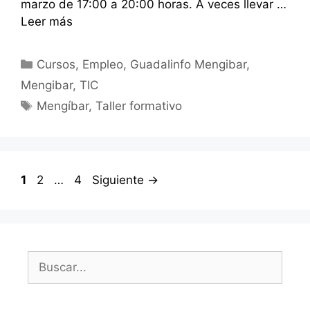
marzo de 17:00 a 20:00 horas. A veces llevar …
Leer más
Categorías
Cursos
,
Empleo
,
Guadalinfo Mengibar
,
Mengibar
,
TIC
Etiquetas
Mengíbar
,
Taller formativo
Página
Página
Página
1
2
…
4
Siguiente
→
Buscar: