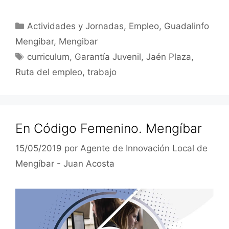
Categorías
Actividades y Jornadas
,
Empleo
,
Guadalinfo
Mengibar
,
Mengibar
Etiquetas
curriculum
,
Garantía Juvenil
,
Jaén Plaza
,
Ruta del empleo
,
trabajo
En Código Femenino. Mengíbar
15/05/2019
por
Agente de Innovación Local de
Mengíbar - Juan Acosta