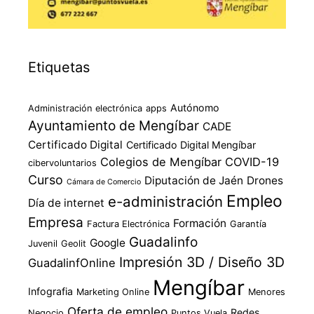
Etiquetas
Autónomo
Administración electrónica
apps
Ayuntamiento de Mengíbar
CADE
Certificado Digital
Certificado Digital Mengíbar
Colegios de Mengíbar
COVID-19
cibervoluntarios
Curso
Diputación de Jaén
Drones
Cámara de Comercio
Empleo
e-administración
Día de internet
Empresa
Formación
Factura Electrónica
Garantía
Guadalinfo
Google
Juvenil
Geolit
Impresión 3D / Diseño 3D
GuadalinfOnline
Mengíbar
Infografia
Marketing Online
Menores
Oferta de empleo
Redes
Negocio
Puntos Vuela