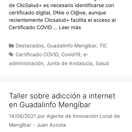
de ClicSalud+ es necesario identificarse con
certificado digital, DNie o Cl@ve, aunque
recientemente Clicsalud+ facilita el acceso al
Certificado COVID …
Leer más
Categorías
Destacados
,
Guadalinfo Mengibar
,
TIC
Etiquetas
Certificado COVID
,
Covid19
,
e-
administración
,
Junta de Andalucía
,
Salud
Taller sobre adicción a internet
en Guadalinfo Mengíbar
14/06/2021
por
Agente de Innovación Local de
Mengíbar - Juan Acosta