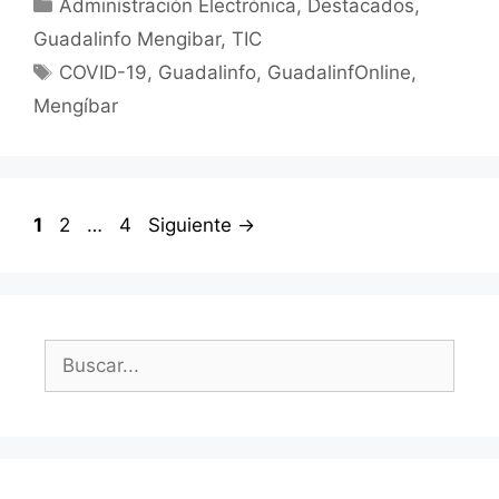
Categorías
Administración Electrónica
,
Destacados
,
Guadalinfo Mengibar
,
TIC
Etiquetas
COVID-19
,
Guadalinfo
,
GuadalinfOnline
,
Mengíbar
Página
Página
Página
1
2
…
4
Siguiente
→
Buscar: