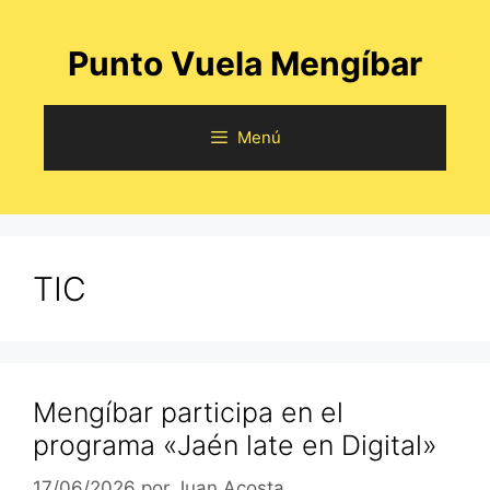
Saltar
al
Punto Vuela Mengíbar
contenido
Menú
TIC
Mengíbar participa en el
programa «Jaén late en Digital»
17/06/2026
por
Juan Acosta