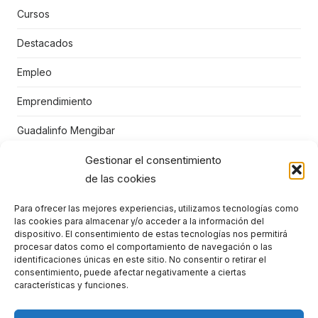
Cursos
Destacados
Empleo
Emprendimiento
Guadalinfo Mengibar
Gestionar el consentimiento
Juegos educativos
de las cookies
Mengibar
Para ofrecer las mejores experiencias, utilizamos tecnologías como
Niños
las cookies para almacenar y/o acceder a la información del
dispositivo. El consentimiento de estas tecnologías nos permitirá
Punto Vuela Mengíbar
procesar datos como el comportamiento de navegación o las
identificaciones únicas en este sitio. No consentir o retirar el
consentimiento, puede afectar negativamente a ciertas
STEM
características y funciones.
TIC