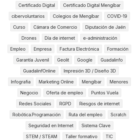
Certificado Digital
Certificado Digital Mengíbar
cibervoluntarios
Colegios de Mengíbar
COVID-19
Curso
Cámara de Comercio
Diputación de Jaén
Drones
Día de internet
e-administración
Empleo
Empresa
Factura Electrónica
Formación
Garantía Juvenil
Geolit
Google
Guadalinfo
GuadalinfOnline
Impresión 3D / Diseño 3D
Infografia
Marketing Online
Mengíbar
Menores
Negocio
Oferta de empleo
Puntos Vuela
Redes Sociales
RGPD
Riesgos de internet
Robótica.Programación
Ruta del empleo
Scratch
Seguridad en Internet
Sistema Clave
STEM / STEAM
Taller formativo
TIC