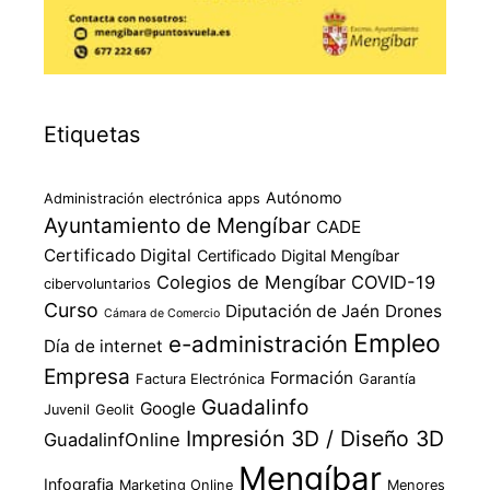
Etiquetas
Autónomo
Administración electrónica
apps
Ayuntamiento de Mengíbar
CADE
Certificado Digital
Certificado Digital Mengíbar
Colegios de Mengíbar
COVID-19
cibervoluntarios
Curso
Diputación de Jaén
Drones
Cámara de Comercio
Empleo
e-administración
Día de internet
Empresa
Formación
Factura Electrónica
Garantía
Guadalinfo
Google
Juvenil
Geolit
Impresión 3D / Diseño 3D
GuadalinfOnline
Mengíbar
Infografia
Marketing Online
Menores