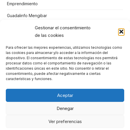
Emprendimiento
Guadalinfo Mengibar
Gestionar el consentimiento
Juegos educativos
de las cookies
Mengibar
Para ofrecer las mejores experiencias, utilizamos tecnologías como
Niños
las cookies para almacenar y/o acceder a la información del
dispositivo. El consentimiento de estas tecnologías nos permitirá
Punto Vuela Mengíbar
procesar datos como el comportamiento de navegación o las
identificaciones únicas en este sitio. No consentir o retirar el
consentimiento, puede afectar negativamente a ciertas
STEM
características y funciones.
TIC
Aceptar
Denegar
Ver preferencias
© 2026 Punto Vuela Mengíbar
Theme by
Design Lab