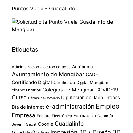
Puntos Vuela - Guadalinfo
Etiquetas
Autónomo
Administración electrónica
apps
Ayuntamiento de Mengíbar
CADE
Certificado Digital
Certificado Digital Mengíbar
Colegios de Mengíbar
COVID-19
cibervoluntarios
Curso
Diputación de Jaén
Drones
Cámara de Comercio
Empleo
e-administración
Día de internet
Empresa
Formación
Factura Electrónica
Garantía
Guadalinfo
Google
Juvenil
Geolit
Impresión 3D / Diseño 3D
GuadalinfOnline