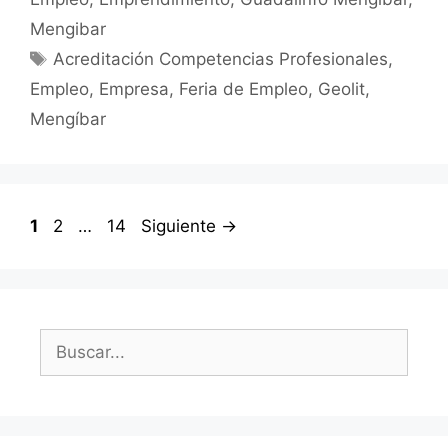
Mengibar
Etiquetas
Acreditación Competencias Profesionales
,
Empleo
,
Empresa
,
Feria de Empleo
,
Geolit
,
Mengíbar
Página
Página
Página
1
2
…
14
Siguiente
→
Buscar: