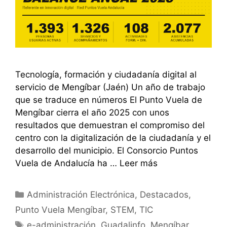
Tecnología, formación y ciudadanía digital al
servicio de Mengíbar (Jaén) Un año de trabajo
que se traduce en números El Punto Vuela de
Mengíbar cierra el año 2025 con unos
resultados que demuestran el compromiso del
centro con la digitalización de la ciudadanía y el
desarrollo del municipio. El Consorcio Puntos
Vuela de Andalucía ha …
Leer más
Categorías
Administración Electrónica
,
Destacados
,
Punto Vuela Mengíbar
,
STEM
,
TIC
Etiquetas
e-administración
,
Guadalinfo
,
Mengíbar
,