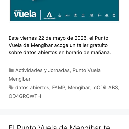
Este viernes 22 de mayo de 2026, el Punto
Vuela de Mengíbar acoge un taller gratuito
sobre datos abiertos en horario de mañana.
Categorías
Actividades y Jornadas
,
Punto Vuela
Mengíbar
Etiquetas
datos abiertos
,
FAMP
,
Mengíbar
,
mODiLABS
,
OD4GROWTH
El Punto Vuela de Mengíbar te