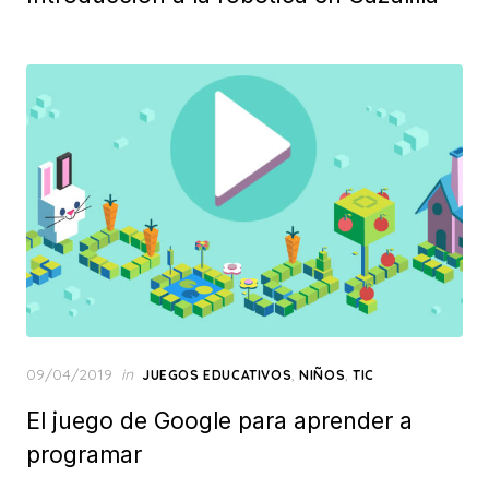
Posted
09/04/2019
in
,
,
JUEGOS EDUCATIVOS
NIÑOS
TIC
on
El juego de Google para aprender a
programar