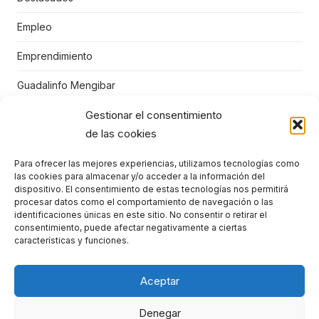
Empleo
Emprendimiento
Guadalinfo Mengibar
Gestionar el consentimiento
Juegos educativos
de las cookies
Mengibar
Para ofrecer las mejores experiencias, utilizamos tecnologías como
Niños
las cookies para almacenar y/o acceder a la información del
dispositivo. El consentimiento de estas tecnologías nos permitirá
Punto Vuela Mengíbar
procesar datos como el comportamiento de navegación o las
identificaciones únicas en este sitio. No consentir o retirar el
consentimiento, puede afectar negativamente a ciertas
STEM
características y funciones.
TIC
Aceptar
Denegar