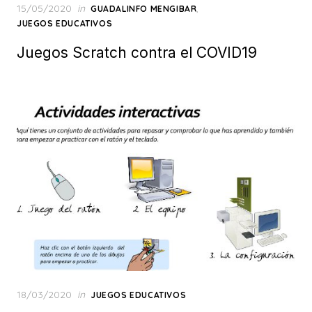
Posted
15/05/2020
in
,
GUADALINFO MENGIBAR
on
JUEGOS EDUCATIVOS
Juegos Scratch contra el COVID19
Posted
18/03/2020
in
JUEGOS EDUCATIVOS
on