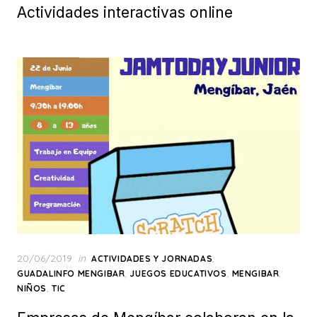
Actividades interactivas online
Posted
20/06/2019
in
,
ACTIVIDADES Y JORNADAS
on
,
,
,
GUADALINFO MENGIBAR
JUEGOS EDUCATIVOS
MENGIBAR
,
NIÑOS
TIC