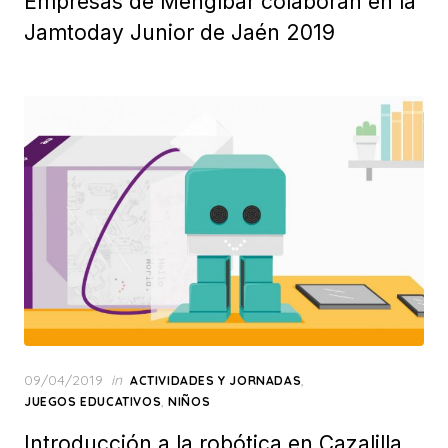
Empresas de Mengíbar colaboran en la
Jamtoday Junior de Jaén 2019
Posted
09/04/2019
in
,
ACTIVIDADES Y JORNADAS
on
,
JUEGOS EDUCATIVOS
NIÑOS
Introducción a la robótica en Cazalilla