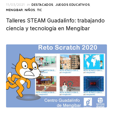
Posted
11/03/2021
in
,
,
DESTACADOS
JUEGOS EDUCATIVOS
on
,
,
MENGIBAR
NIÑOS
TIC
Talleres STEAM Guadalinfo: trabajando
ciencia y tecnología en Mengíbar