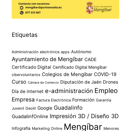
Etiquetas
Autónomo
Administración electrónica
apps
Ayuntamiento de Mengíbar
CADE
Certificado Digital
Certificado Digital Mengíbar
Colegios de Mengíbar
COVID-19
cibervoluntarios
Curso
Diputación de Jaén
Drones
Cámara de Comercio
Empleo
e-administración
Día de internet
Empresa
Formación
Factura Electrónica
Garantía
Guadalinfo
Google
Juvenil
Geolit
Impresión 3D / Diseño 3D
GuadalinfOnline
Mengíbar
Infografia
Marketing Online
Menores