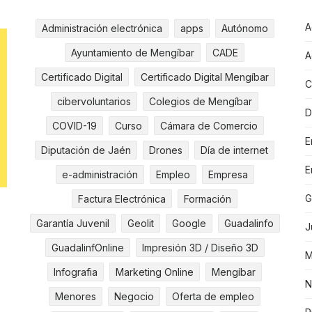
A
Administración electrónica
apps
Autónomo
Ayuntamiento de Mengíbar
CADE
A
Certificado Digital
Certificado Digital Mengíbar
C
cibervoluntarios
Colegios de Mengíbar
D
COVID-19
Curso
Cámara de Comercio
E
Diputación de Jaén
Drones
Día de internet
E
e-administración
Empleo
Empresa
G
Factura Electrónica
Formación
Garantía Juvenil
Geolit
Google
Guadalinfo
J
GuadalinfOnline
Impresión 3D / Diseño 3D
M
Infografia
Marketing Online
Mengíbar
N
Menores
Negocio
Oferta de empleo