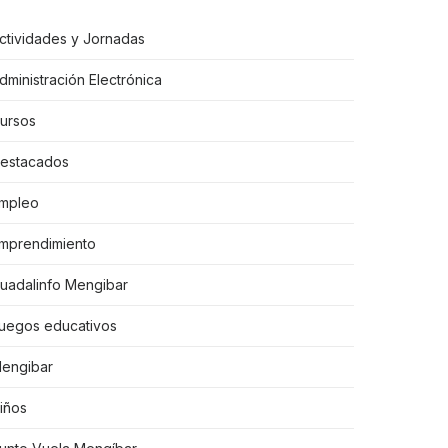
ctividades y Jornadas
dministración Electrónica
ursos
estacados
mpleo
mprendimiento
uadalinfo Mengibar
uegos educativos
engibar
iños