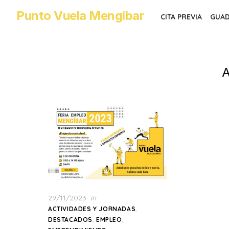
Skip
Punto Vuela Mengíbar
CITA PREVIA
GUAD
to
the
content
A
Posted
29/11/2023
in
on
,
ACTIVIDADES Y JORNADAS
,
,
DESTACADOS
EMPLEO