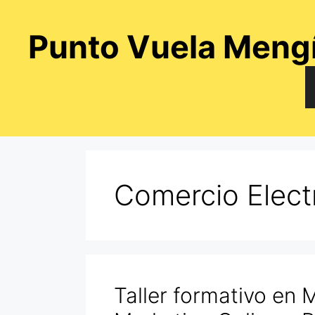
Saltar
al
Punto Vuela Meng
contenido
Comercio Elect
Taller formativo en 