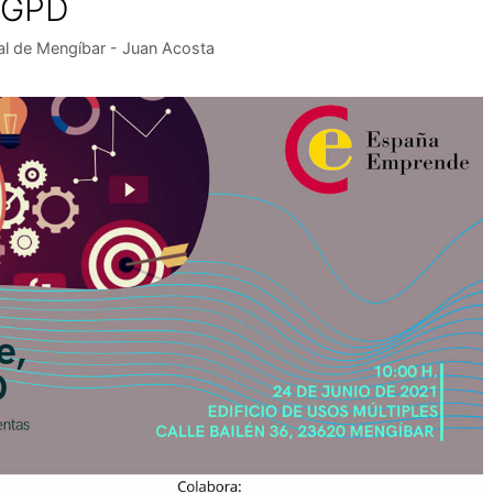
 RGPD
al de Mengíbar - Juan Acosta