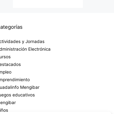
ategorías
ctividades y Jornadas
dministración Electrónica
ursos
estacados
mpleo
mprendimiento
uadalinfo Mengibar
uegos educativos
engibar
iños