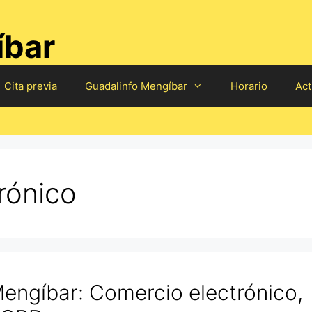
íbar
Cita previa
Guadalinfo Mengíbar
Horario
Act
rónico
Mengíbar: Comercio electrónico,