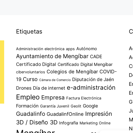
Etiquetas
C
A
Autónomo
Administración electrónica
apps
Ayuntamiento de Mengíbar
CADE
A
Certificado Digital
Certificado Digital Mengíbar
C
Colegios de Mengíbar
COVID-
cibervoluntarios
D
Curso
19
Diputación de Jaén
Cámara de Comercio
E
e-administración
Drones
Día de internet
E
Empleo
Empresa
Factura Electrónica
G
Formación
Google
Garantía Juvenil
Geolit
J
Impresión
Guadalinfo
GuadalinfOnline
M
3D / Diseño 3D
Infografia
Marketing Online
N