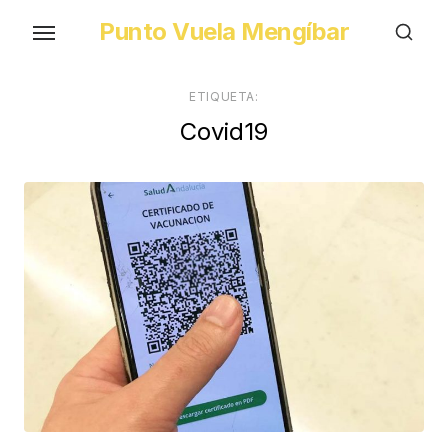
Skip
Punto Vuela Mengíbar
to
the
content
ETIQUETA:
Covid19