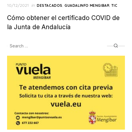
Posted
10/12/2021
in
,
,
DESTACADOS
GUADALINFO MENGIBAR
TIC
on
Cómo obtener el certificado COVID de
la Junta de Andalucía
Search
Searc
for: