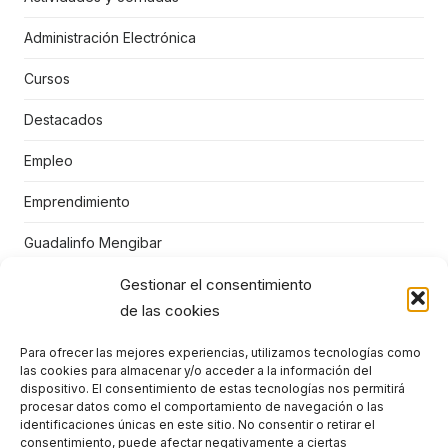
Administración Electrónica
Cursos
Destacados
Empleo
Emprendimiento
Guadalinfo Mengibar
Gestionar el consentimiento
Juegos educativos
de las cookies
Mengibar
Para ofrecer las mejores experiencias, utilizamos tecnologías como
Niños
las cookies para almacenar y/o acceder a la información del
dispositivo. El consentimiento de estas tecnologías nos permitirá
Punto Vuela Mengíbar
procesar datos como el comportamiento de navegación o las
identificaciones únicas en este sitio. No consentir o retirar el
consentimiento, puede afectar negativamente a ciertas
STEM