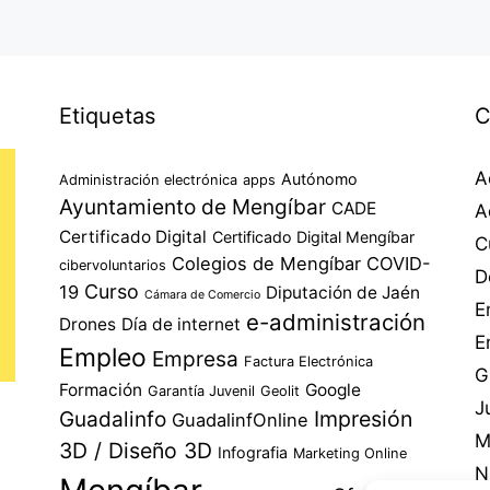
Etiquetas
C
A
Autónomo
Administración electrónica
apps
Ayuntamiento de Mengíbar
CADE
A
Certificado Digital
Certificado Digital Mengíbar
C
Colegios de Mengíbar
COVID-
cibervoluntarios
D
Curso
19
Diputación de Jaén
Cámara de Comercio
E
e-administración
Drones
Día de internet
E
Empleo
Empresa
Factura Electrónica
G
Formación
Google
Garantía Juvenil
Geolit
J
Impresión
Guadalinfo
GuadalinfOnline
M
3D / Diseño 3D
Infografia
Marketing Online
N