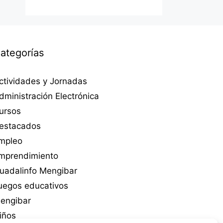
ategorías
ctividades y Jornadas
dministración Electrónica
ursos
estacados
mpleo
mprendimiento
uadalinfo Mengibar
uegos educativos
engibar
iños