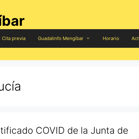
íbar
Cita previa
Guadalinfo Mengíbar
Horario
Act
ucía
tificado COVID de la Junta de