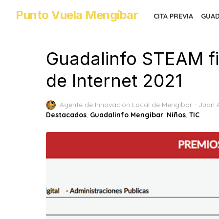
Skip
Punto Vuela Mengíbar
CITA PREVIA
GUAD
to
the
content
Guadalinfo STEAM fi
de Internet 2021
Agente de Innovación Local de Mengíbar - Juan 
Destacados
,
Guadalinfo Mengibar
,
Niños
,
TIC