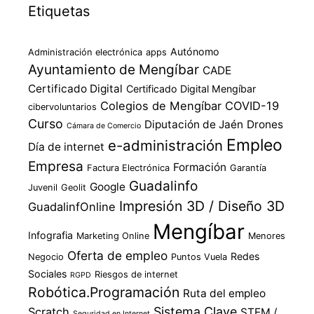
Etiquetas
Autónomo
Administración electrónica
apps
Ayuntamiento de Mengíbar
CADE
Certificado Digital
Certificado Digital Mengíbar
Colegios de Mengíbar
COVID-19
cibervoluntarios
Curso
Diputación de Jaén
Drones
Cámara de Comercio
Empleo
e-administración
Día de internet
Empresa
Formación
Factura Electrónica
Garantía
Guadalinfo
Google
Juvenil
Geolit
Impresión 3D / Diseño 3D
GuadalinfOnline
Mengíbar
Infografia
Marketing Online
Menores
Oferta de empleo
Redes
Negocio
Puntos Vuela
Sociales
Riesgos de internet
RGPD
Robótica.Programación
Ruta del empleo
Sistema Clave
Scratch
STEM /
Seguridad en Internet