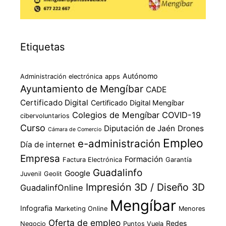
Etiquetas
Autónomo
Administración electrónica
apps
Ayuntamiento de Mengíbar
CADE
Certificado Digital
Certificado Digital Mengíbar
Colegios de Mengíbar
COVID-19
cibervoluntarios
Curso
Diputación de Jaén
Drones
Cámara de Comercio
Empleo
e-administración
Día de internet
Empresa
Formación
Factura Electrónica
Garantía
Guadalinfo
Google
Juvenil
Geolit
Impresión 3D / Diseño 3D
GuadalinfOnline
Mengíbar
Infografia
Marketing Online
Menores
Oferta de empleo
Redes
Negocio
Puntos Vuela