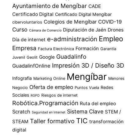
Ayuntamiento de Mengíbar
CADE
Certificado Digital
Certificado Digital Mengíbar
Colegios de Mengíbar
COVID-19
cibervoluntarios
Curso
Diputación de Jaén
Drones
Cámara de Comercio
Empleo
e-administración
Día de internet
Empresa
Formación
Factura Electrónica
Garantía
Guadalinfo
Google
Juvenil
Geolit
Impresión 3D / Diseño 3D
GuadalinfOnline
Mengíbar
Infografia
Marketing Online
Menores
Oferta de empleo
Redes
Negocio
Puntos Vuela
Sociales
Riesgos de internet
RGPD
Robótica.Programación
Ruta del empleo
Sistema Clave
Scratch
STEM /
Seguridad en Internet
TIC
Taller formativo
STEAM
transformación
digital