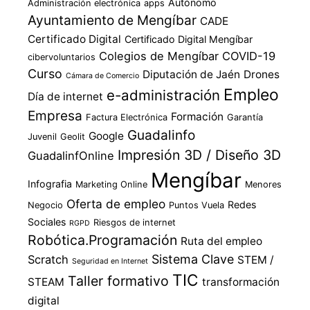
Autónomo
Administración electrónica
apps
Ayuntamiento de Mengíbar
CADE
Certificado Digital
Certificado Digital Mengíbar
Colegios de Mengíbar
COVID-19
cibervoluntarios
Curso
Diputación de Jaén
Drones
Cámara de Comercio
Empleo
e-administración
Día de internet
Empresa
Formación
Factura Electrónica
Garantía
Guadalinfo
Google
Juvenil
Geolit
Impresión 3D / Diseño 3D
GuadalinfOnline
Mengíbar
Infografia
Marketing Online
Menores
Oferta de empleo
Redes
Negocio
Puntos Vuela
Sociales
Riesgos de internet
RGPD
Robótica.Programación
Ruta del empleo
Sistema Clave
Scratch
STEM /
Seguridad en Internet
TIC
Taller formativo
STEAM
transformación
digital