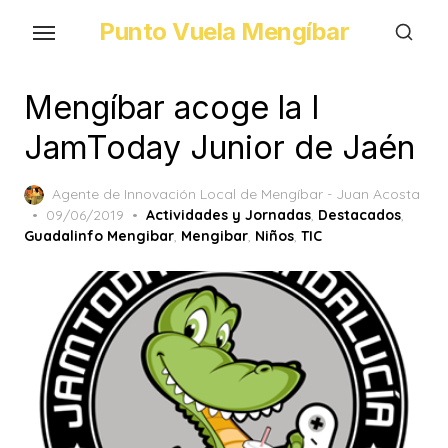
Skip
Punto Vuela Mengíbar
to
the
content
Mengíbar acoge la I
JamToday Junior de Jaén
Agente de Innovación Local de Mengíbar - Juan Acosta
Posted
09/06/2019
Actividades y Jornadas
,
Destacados
,
on
Guadalinfo Mengibar
,
Mengibar
,
Niños
,
TIC