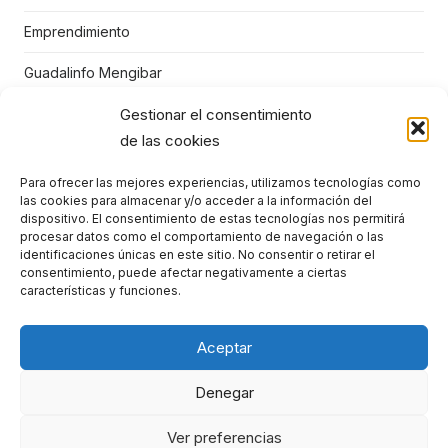
Emprendimiento
Guadalinfo Mengibar
Juegos educativos
Gestionar el consentimiento
de las cookies
Mengibar
Para ofrecer las mejores experiencias, utilizamos tecnologías como
Niños
las cookies para almacenar y/o acceder a la información del
dispositivo. El consentimiento de estas tecnologías nos permitirá
Punto Vuela Mengíbar
procesar datos como el comportamiento de navegación o las
identificaciones únicas en este sitio. No consentir o retirar el
consentimiento, puede afectar negativamente a ciertas
STEM
características y funciones.
TIC
Aceptar
Denegar
Ver preferencias