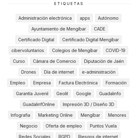
ETIQUETAS
Administración electrónica
apps
Autónomo
Ayuntamiento de Mengíbar
CADE
Certificado Digital
Certificado Digital Mengíbar
cibervoluntarios
Colegios de Mengíbar
COVID-19
Curso
Cámara de Comercio
Diputación de Jaén
Drones
Día de internet
e-administración
Empleo
Empresa
Factura Electrónica
Formación
Garantía Juvenil
Geolit
Google
Guadalinfo
GuadalinfOnline
Impresión 3D / Diseño 3D
Infografia
Marketing Online
Mengíbar
Menores
Negocio
Oferta de empleo
Puntos Vuela
Redes Sociales
RGPD
Riesgos de internet