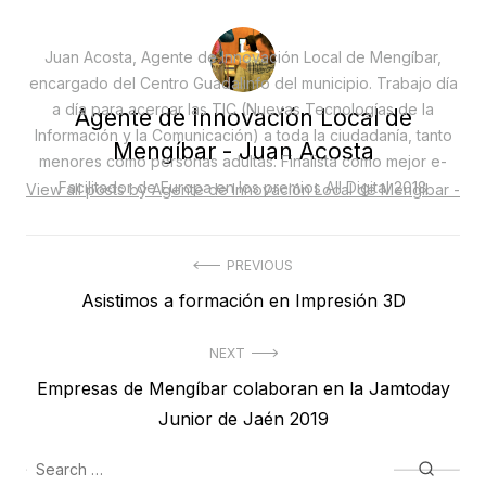
Juan Acosta, Agente de Innovación Local de Mengíbar,
encargado del Centro Guadalinfo del municipio. Trabajo día
a día para acercar las TIC (Nuevas Tecnologías de la
Agente de Innovación Local de
Información y la Comunicación) a toda la ciudadanía, tanto
Mengíbar - Juan Acosta
menores como personas adultas. Finalista como mejor e-
Facilitador de Europa en los premios All Digital 2018
View all posts by Agente de Innovación Local de Mengíbar -
Juan Acosta
Navegación
PREVIOUS
Previous
Asistimos a formación en Impresión 3D
de
post:
entradas
NEXT
Next
Empresas de Mengíbar colaboran en la Jamtoday
post:
Junior de Jaén 2019
Search
Searc