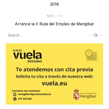
post:
2016
entradas
NEXT
Next
Arranca la II Ruta del Empleo de Mengíbar
post:
Search
Searc
for: