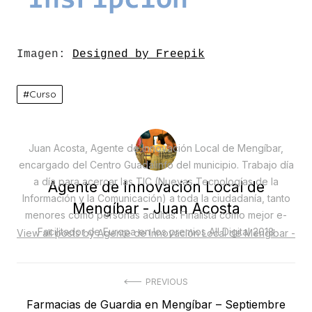
Imagen: 
Designed by Freepik
Curso
Juan Acosta, Agente de Innovación Local de Mengíbar,
encargado del Centro Guadalinfo del municipio. Trabajo día
a día para acercar las TIC (Nuevas Tecnologías de la
Agente de Innovación Local de
Información y la Comunicación) a toda la ciudadanía, tanto
Mengíbar - Juan Acosta
menores como personas adultas. Finalista como mejor e-
Facilitador de Europa en los premios All Digital 2018
View all posts by Agente de Innovación Local de Mengíbar -
Juan Acosta
Navegación
PREVIOUS
Previous
Farmacias de Guardia en Mengíbar – Septiembre
de