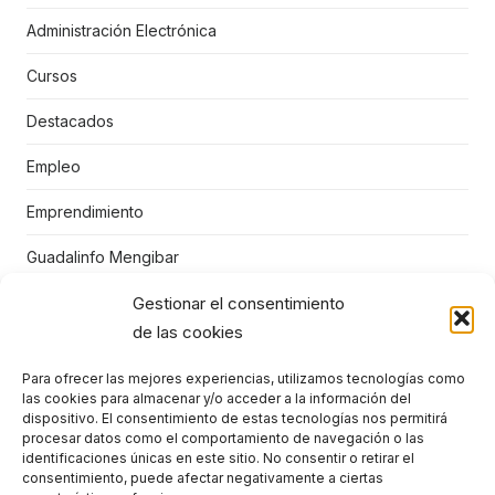
Administración Electrónica
Cursos
Destacados
Empleo
Emprendimiento
Guadalinfo Mengibar
Juegos educativos
Gestionar el consentimiento
de las cookies
Mengibar
Para ofrecer las mejores experiencias, utilizamos tecnologías como
Niños
las cookies para almacenar y/o acceder a la información del
dispositivo. El consentimiento de estas tecnologías nos permitirá
Punto Vuela Mengíbar
procesar datos como el comportamiento de navegación o las
identificaciones únicas en este sitio. No consentir o retirar el
consentimiento, puede afectar negativamente a ciertas
STEM