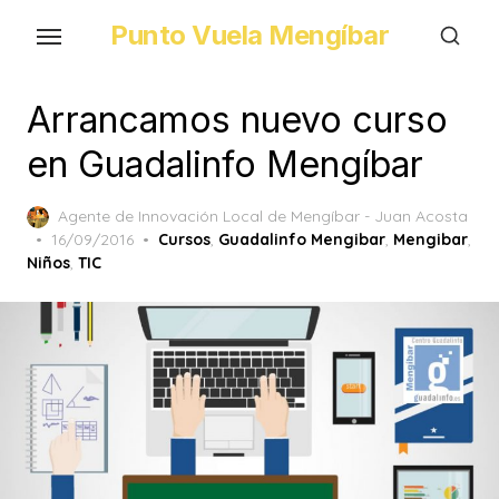
Skip
Punto Vuela Mengíbar
to
the
content
Arrancamos nuevo curso
en Guadalinfo Mengíbar
Agente de Innovación Local de Mengíbar - Juan Acosta
Posted
16/09/2016
Cursos
,
Guadalinfo Mengibar
,
Mengibar
,
on
Niños
,
TIC