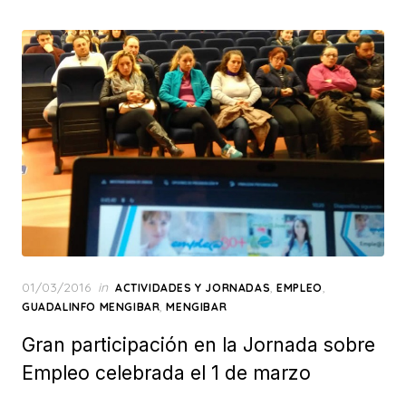
Posted
01/03/2016
in
,
,
ACTIVIDADES Y JORNADAS
EMPLEO
on
,
GUADALINFO MENGIBAR
MENGIBAR
Gran participación en la Jornada sobre
Empleo celebrada el 1 de marzo