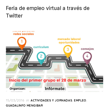
on
Feria de empleo virtual a través de
Twitter
Posted
15/03/2016
in
,
,
ACTIVIDADES Y JORNADAS
EMPLEO
on
GUADALINFO MENGIBAR