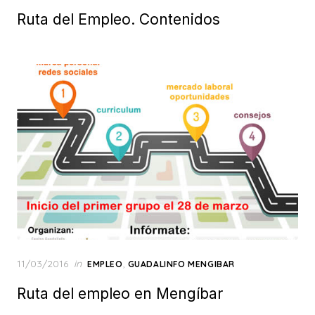
Ruta del Empleo. Contenidos
Posted
11/03/2016
in
,
EMPLEO
GUADALINFO MENGIBAR
on
Ruta del empleo en Mengíbar