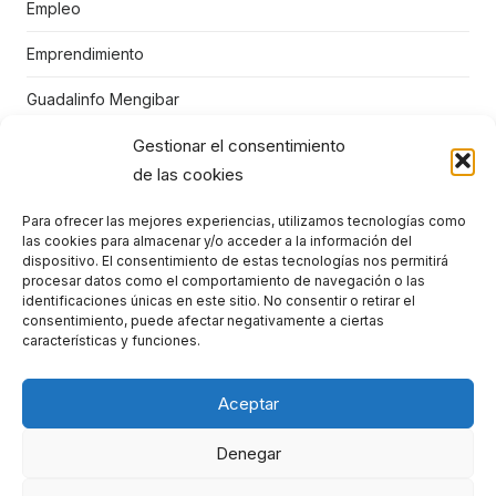
Empleo
Emprendimiento
Guadalinfo Mengibar
Gestionar el consentimiento
Juegos educativos
de las cookies
Mengibar
Para ofrecer las mejores experiencias, utilizamos tecnologías como
Niños
las cookies para almacenar y/o acceder a la información del
dispositivo. El consentimiento de estas tecnologías nos permitirá
Punto Vuela Mengíbar
procesar datos como el comportamiento de navegación o las
identificaciones únicas en este sitio. No consentir o retirar el
consentimiento, puede afectar negativamente a ciertas
STEM
características y funciones.
TIC
Aceptar
Denegar