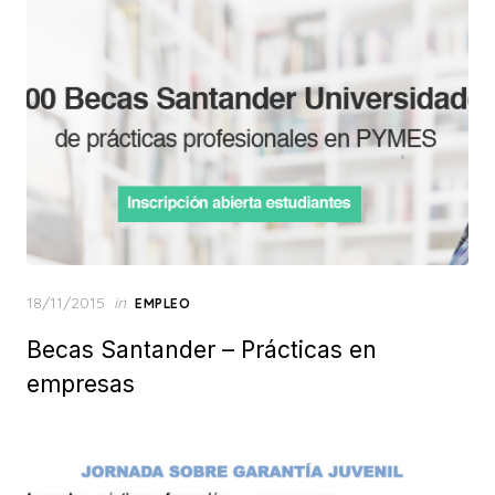
Posted
18/11/2015
in
EMPLEO
on
Becas Santander – Prácticas en
empresas