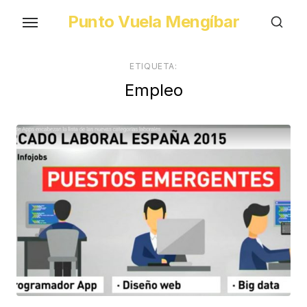
Skip
Punto Vuela Mengíbar
to
the
content
ETIQUETA:
Empleo