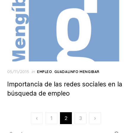
Posted
05/11/2015
in
,
EMPLEO
GUADALINFO MENGIBAR
on
Importancia de las redes sociales en la
búsqueda de empleo
Paginación
‹
1
2
3
›
de
Search
Searc