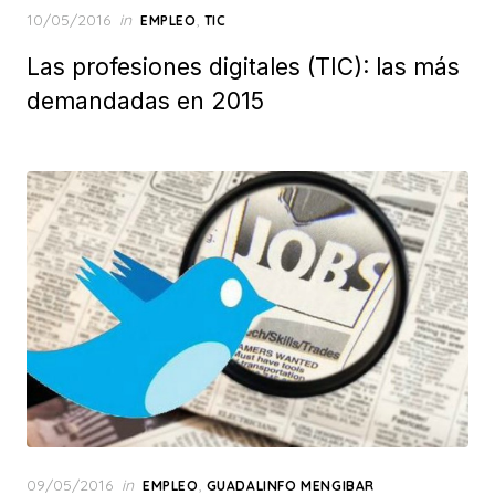
Posted
10/05/2016
in
,
EMPLEO
TIC
on
Las profesiones digitales (TIC): las más
demandadas en 2015
Posted
09/05/2016
in
,
EMPLEO
GUADALINFO MENGIBAR