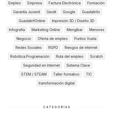
Empleo
Empresa
Factura Electrónica
Formación
Garantía Juvenil
Geolit
Google
Guadalinfo
GuadalinfOnline
Impresión 3D / Diseño 3D
Infografia
Marketing Online
Mengíbar
Menores
Negocio
Oferta de empleo
Puntos Vuela
Redes Sociales
RGPD
Riesgos de internet
Robótica.Programación
Ruta del empleo
Scratch
Seguridad en Internet
Sistema Clave
STEM / STEAM
Taller formativo
TIC
transformación digital
CATEGORÍAS