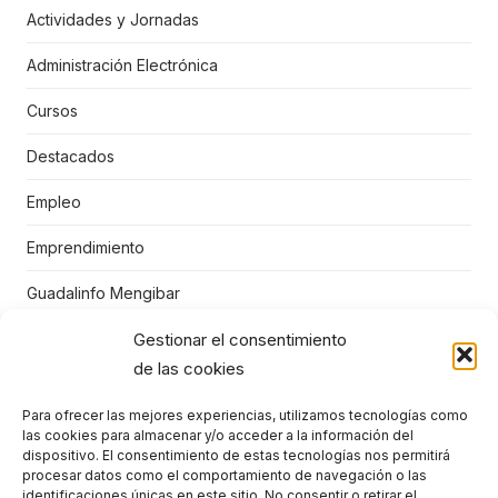
Actividades y Jornadas
Administración Electrónica
Cursos
Destacados
Empleo
Emprendimiento
Guadalinfo Mengibar
Gestionar el consentimiento
Juegos educativos
de las cookies
Mengibar
Para ofrecer las mejores experiencias, utilizamos tecnologías como
Niños
las cookies para almacenar y/o acceder a la información del
dispositivo. El consentimiento de estas tecnologías nos permitirá
Punto Vuela Mengíbar
procesar datos como el comportamiento de navegación o las
identificaciones únicas en este sitio. No consentir o retirar el