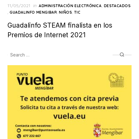
Posted
11/05/2021
in
,
ADMINISTRACIÓN ELECTRÓNICA
DESTACADOS
on
,
,
,
GUADALINFO MENGIBAR
NIÑOS
TIC
Guadalinfo STEAM finalista en los
Premios de Internet 2021
Search
Searc
for: