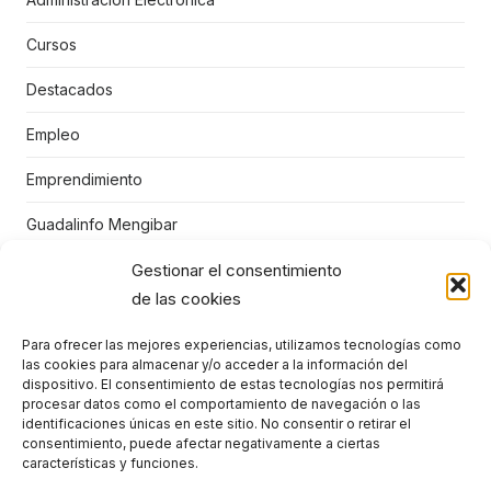
Cursos
Destacados
Empleo
Emprendimiento
Guadalinfo Mengibar
Gestionar el consentimiento
Juegos educativos
de las cookies
Mengibar
Para ofrecer las mejores experiencias, utilizamos tecnologías como
Niños
las cookies para almacenar y/o acceder a la información del
dispositivo. El consentimiento de estas tecnologías nos permitirá
Punto Vuela Mengíbar
procesar datos como el comportamiento de navegación o las
identificaciones únicas en este sitio. No consentir o retirar el
consentimiento, puede afectar negativamente a ciertas
STEM
características y funciones.