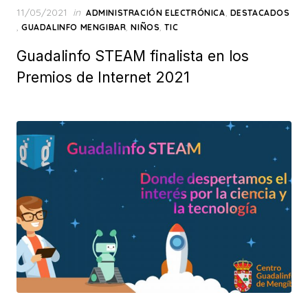
Posted
11/05/2021
in
,
ADMINISTRACIÓN ELECTRÓNICA
DESTACADOS
on
,
,
,
GUADALINFO MENGIBAR
NIÑOS
TIC
Guadalinfo STEAM finalista en los
Premios de Internet 2021