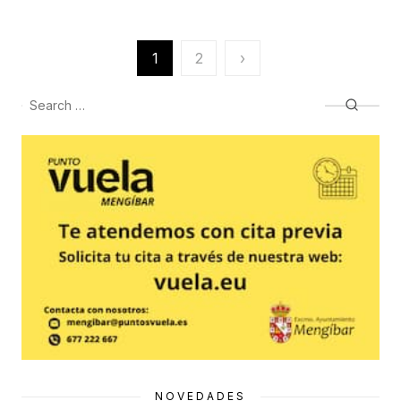
Paginación
1
2
›
de
Search
Searc
entradas
for:
NOVEDADES