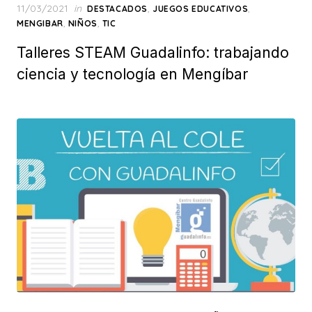
Posted
11/03/2021
in
,
,
DESTACADOS
JUEGOS EDUCATIVOS
on
,
,
MENGIBAR
NIÑOS
TIC
Talleres STEAM Guadalinfo: trabajando
ciencia y tecnología en Mengíbar