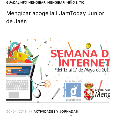
on
,
,
,
GUADALINFO MENGIBAR
MENGIBAR
NIÑOS
TIC
Mengíbar acoge la I JamToday Junior
de Jaén
Posted
30/04/2019
in
,
ACTIVIDADES Y JORNADAS