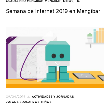
on
,
,
,
GUADALINFO MENGIBAR
MENGIBAR
NIÑOS
TIC
Semana de Internet 2019 en Mengíbar
Posted
09/04/2019
in
,
ACTIVIDADES Y JORNADAS
on
,
JUEGOS EDUCATIVOS
NIÑOS