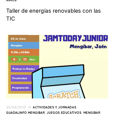
NIÑOS
Taller de energías renovables con las
TIC
Posted
20/06/2019
in
,
ACTIVIDADES Y JORNADAS
on
,
,
,
GUADALINFO MENGIBAR
JUEGOS EDUCATIVOS
MENGIBAR