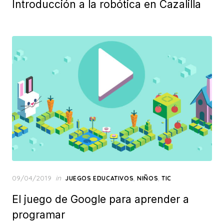
Introducción a la robótica en Cazalilla
Posted
09/04/2019
in
,
,
JUEGOS EDUCATIVOS
NIÑOS
TIC
on
El juego de Google para aprender a
programar