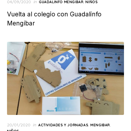
Posted
04/09/2020
in
,
GUADALINFO MENGIBAR
NIÑOS
on
Vuelta al colegio con Guadalinfo
Mengíbar
Posted
20/01/2020
in
,
,
ACTIVIDADES Y JORNADAS
MENGIBAR
on