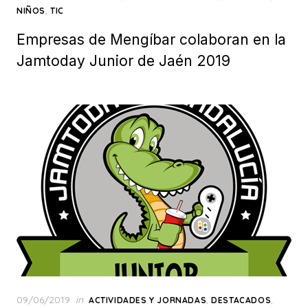
,
NIÑOS
TIC
Empresas de Mengíbar colaboran en la
Jamtoday Junior de Jaén 2019
Posted
09/06/2019
in
,
,
ACTIVIDADES Y JORNADAS
DESTACADOS